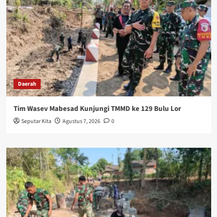
Daerah
Tim Wasev Mabesad Kunjungi TMMD ke 129 Bulu Lor
Seputar Kita
Agustus 7, 2026
0