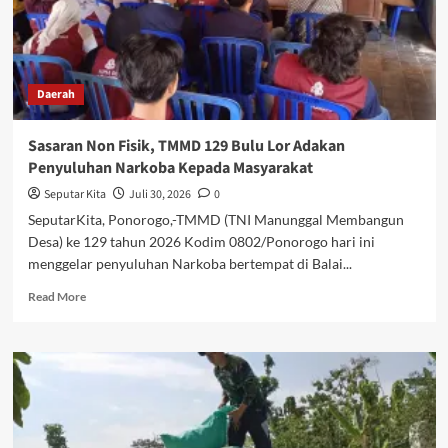
Daerah
Sasaran Non Fisik, TMMD 129 Bulu Lor Adakan
Penyuluhan Narkoba Kepada Masyarakat
Seputar Kita
Juli 30, 2026
0
SeputarKita, Ponorogo,-TMMD (TNI Manunggal Membangun
Desa) ke 129 tahun 2026 Kodim 0802/Ponorogo hari ini
menggelar penyuluhan Narkoba bertempat di Balai...
Read
Read More
more
about
Sasaran
Non
Fisik,
TMMD
129
Bulu