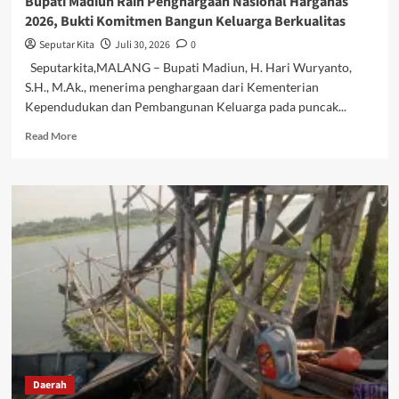
Bupati Madiun Raih Penghargaan Nasional Harganas
2026, Bukti Komitmen Bangun Keluarga Berkualitas
Seputar Kita
Juli 30, 2026
0
Seputarkita,MALANG – Bupati Madiun, H. Hari Wuryanto,
S.H., M.Ak., menerima penghargaan dari Kementerian
Kependudukan dan Pembangunan Keluarga pada puncak...
Read
Read More
more
about
Bupati
Madiun
Raih
Penghargaan
Nasional
Harganas
2026,
Bukti
Komitmen
Bangun
Keluarga
Berkualitas
Daerah