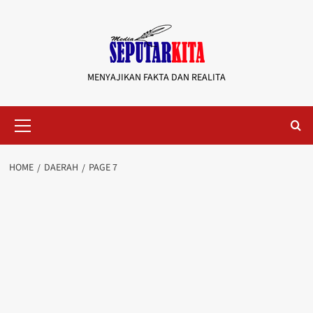
Skip
to
content
MENYAJIKAN FAKTA DAN REALITA
Primary
Menu
HOME
DAERAH
PAGE 7