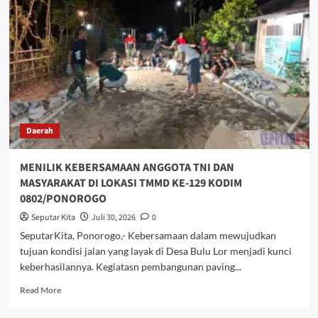
SASARAN
FISIK,
DISAAT
WAKTU
LUANG
ANGGOTA
SATGAS
TMMD
KE-
Daerah
129
JUGA
TURUN
MENILIK KEBERSAMAAN ANGGOTA TNI DAN
TANGAN
MASYARAKAT DI LOKASI TMMD KE-129 KODIM
BANTU
0802/PONOROGO
WARGA
PANEN
Seputar Kita
Juli 30, 2026
0
JAGUNG
SeputarKita, Ponorogo,- Kebersamaan dalam mewujudkan
tujuan kondisi jalan yang layak di Desa Bulu Lor menjadi kunci
keberhasilannya. Kegiatasn pembangunan paving...
Read
Read More
more
about