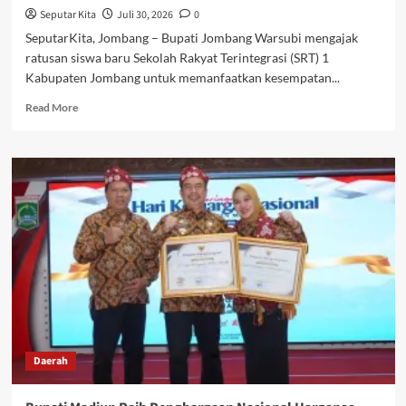
Seputar Kita
Juli 30, 2026
0
SeputarKita, Jombang – Bupati Jombang Warsubi mengajak
ratusan siswa baru Sekolah Rakyat Terintegrasi (SRT) 1
Kabupaten Jombang untuk memanfaatkan kesempatan...
Read
Read More
more
about
Resmi
Beroperasi,
SRT
1
Jombang
Tampung
270
Siswa
Baru,
Warsubi:
Jadilah
Generasi
Daerah
Pembawa
Perubahan