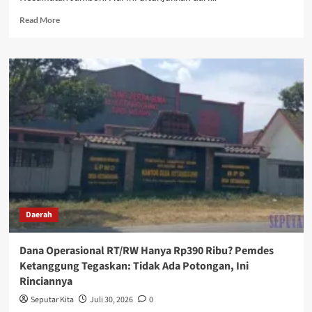
Read
Read More
more
about
KAMITUWO
NGIPIK
PUN
TURUN
TANGAN
DALAM
PEMBANGUNAN
JALAN
SASARAN
TMMD
KE-
129
Daerah
Dana Operasional RT/RW Hanya Rp390 Ribu? Pemdes
Ketanggung Tegaskan: Tidak Ada Potongan, Ini
Rinciannya
Seputar Kita
Juli 30, 2026
0