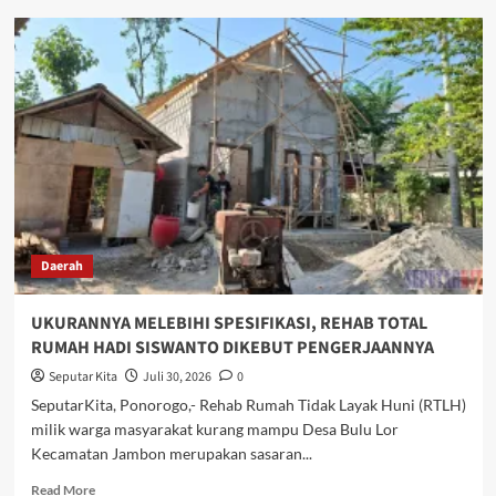
MENILIK
KEBERSAMAAN
ANGGOTA
TNI
DAN
MASYARAKAT
DI
LOKASI
TMMD
KE-
129
KODIM
Daerah
0802/PONOROGO
UKURANNYA MELEBIHI SPESIFIKASI, REHAB TOTAL
RUMAH HADI SISWANTO DIKEBUT PENGERJAANNYA
Seputar Kita
Juli 30, 2026
0
SeputarKita, Ponorogo,- Rehab Rumah Tidak Layak Huni (RTLH)
milik warga masyarakat kurang mampu Desa Bulu Lor
Kecamatan Jambon merupakan sasaran...
Read
Read More