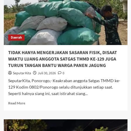
Lor
Adakan
Penyuluhan
Narkoba
Kepada
Masyarakat
Daerah
TIDAK HANYA MENGERJAKAN SASARAN FISIK, DISAAT
WAKTU LUANG ANGGOTA SATGAS TMMD KE-129 JUGA
TURUN TANGAN BANTU WARGA PANEN JAGUNG
Seputar Kita
Juli 30, 2026
0
SeputarKita, Ponorogo,- Keakraban anggota Satgas TMMD ke-
129 Kodim 0802/Ponorogo selalu ditunjukkan setiap saat.
Seperti halnya siang ini, saat istirahat siang...
Read
Read More
more
about
TIDAK
HANYA
MENGERJAKAN