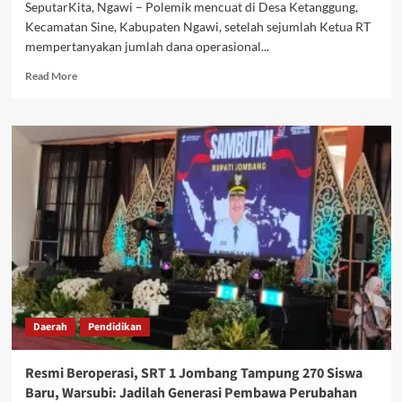
SeputarKita, Ngawi – Polemik mencuat di Desa Ketanggung,
Kecamatan Sine, Kabupaten Ngawi, setelah sejumlah Ketua RT
mempertanyakan jumlah dana operasional...
Read
Read More
more
about
Dana
Operasional
RT/RW
Hanya
Rp390
Ribu?
Pemdes
Ketanggung
Tegaskan:
Tidak
Ada
Potongan,
Daerah
Pendidikan
Ini
Rinciannya
Resmi Beroperasi, SRT 1 Jombang Tampung 270 Siswa
Baru, Warsubi: Jadilah Generasi Pembawa Perubahan