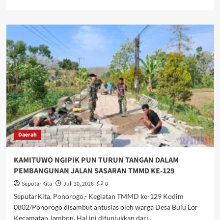
more
about
UKURANNYA
MELEBIHI
SPESIFIKASI,
REHAB
TOTAL
RUMAH
HADI
SISWANTO
DIKEBUT
PENGERJAANNYA
Daerah
KAMITUWO NGIPIK PUN TURUN TANGAN DALAM
PEMBANGUNAN JALAN SASARAN TMMD KE-129
Seputar Kita
Juli 30, 2026
0
SeputarKita, Ponorogo,- Kegiatan TMMD ke-129 Kodim
0802/Ponorogo disambut antusias oleh warga Desa Bulu Lor
Kecamatan Jambon. Hal ini ditunjukkan dari...