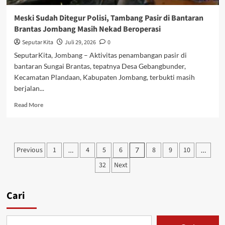
Meski Sudah Ditegur Polisi, Tambang Pasir di Bantaran
Brantas Jombang Masih Nekad Beroperasi
Seputar Kita
Juli 29, 2026
0
SeputarKita, Jombang – Aktivitas penambangan pasir di
bantaran Sungai Brantas, tepatnya Desa Gebangbunder,
Kecamatan Plandaan, Kabupaten Jombang, terbukti masih
berjalan...
Read
Read More
more
about
Meski
Sudah
Paginasi
Previous
1
4
5
6
8
9
10
…
7
…
Ditegur
pos
Polisi,
32
Next
Tambang
Pasir
di
Cari
Bantaran
Brantas
Jombang