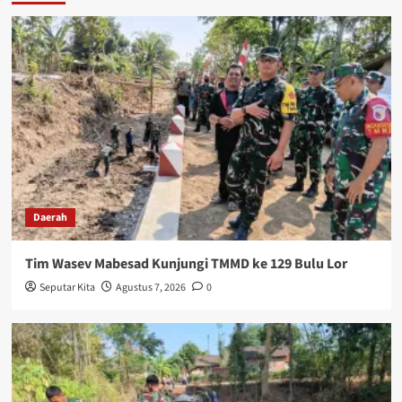
Daerah
Tim Wasev Mabesad Kunjungi TMMD ke 129 Bulu Lor
Seputar Kita
Agustus 7, 2026
0