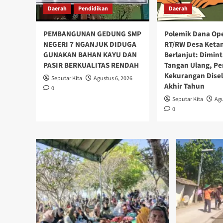
Daerah
Pendidikan
Daerah
PEMBANGUNAN GEDUNG SMP
Polemik Dana Ope
NEGERI 7 NGANJUK DIDUGA
RT/RW Desa Keta
GUNAKAN BAHAN KAYU DAN
Berlanjut: Dimin
PASIR BERKUALITAS RENDAH
Tangan Ulang, Pe
Kekurangan Dise
Seputar Kita
Agustus 6, 2026
Akhir Tahun
0
Seputar Kita
Agu
0