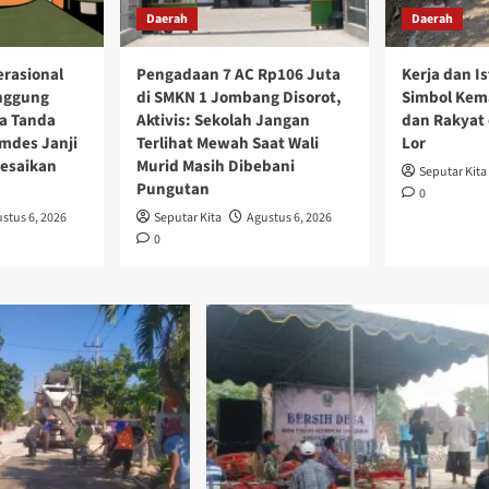
Daerah
Daerah
rasional
Pengadaan 7 AC Rp106 Juta
Kerja dan I
nggung
di SMKN 1 Jombang Disorot,
Simbol Kem
ta Tanda
Aktivis: Sekolah Jangan
dan Rakyat 
mdes Janji
Terlihat Mewah Saat Wali
Lor
lesaikan
Murid Masih Dibebani
Seputar Kita
Pungutan
0
stus 6, 2026
Seputar Kita
Agustus 6, 2026
0