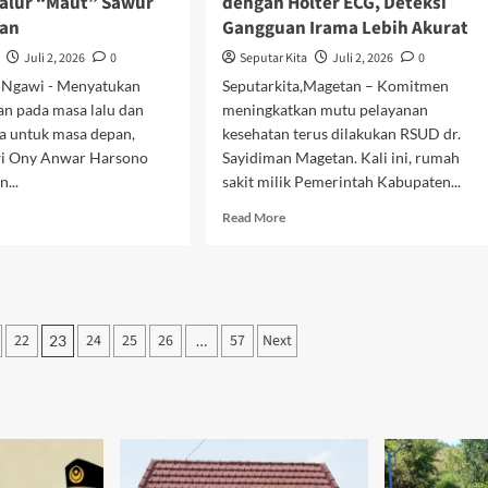
Jalur “Maut” Sawur
dengan Holter ECG, Deteksi
kan
Gangguan Irama Lebih Akurat
Juli 2, 2026
0
Seputar Kita
Juli 2, 2026
0
, Ngawi - Menyatukan
Seputarkita,Magetan – Komitmen
n pada masa lalu dan
meningkatkan mutu pelayanan
ta untuk masa depan,
kesehatan terus dilakukan RSUD dr.
wi Ony Anwar Harsono
Sayidiman Magetan. Kali ini, rumah
...
sakit milik Pemerintah Kabupaten...
d
Read
Read More
e
more
ut
about
i
RSUD
rah
dr.
kam
Sayidiman
tonegoro,
22
24
25
26
57
Next
Magetan
23
…
ati
Lengkapi
wi
Layanan
tikan
Jantung
r
dengan
ut”
Holter
ur
ECG,
elesaikan
Deteksi