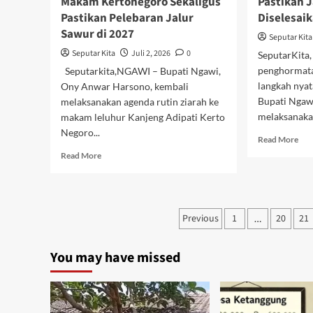
Makam Kertonegoro Sekaligus
Pastikan 
Pastikan Pelebaran Jalur
Diselesai
Sawur di 2027
Seputar Kita
Seputar Kita
Juli 2, 2026
0
SeputarKita
penghormata
Seputarkita,NGAWI – Bupati Ngawi,
langkah nya
Ony Anwar Harsono, kembali
Bupati Nga
melaksanakan agenda rutin ziarah ke
melaksanakan
makam leluhur Kanjeng Adipati Kerto
Negoro...
Rea
Read More
mor
Read
Read More
abo
more
Usa
about
Zia
Jaga
Ma
Tradisi
Paginasi
Previous
1
20
Ker
21
…
dan
Bup
pos
Keselamatan
Nga
Warga,
You may have missed
Pas
Bupati
Jalu
Ngawi
“Ma
Ziarah
Saw
Makam
Dis
Kertonegoro