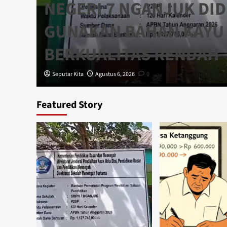
NEGERI 7 NGANJUK DI
GUNAKAN BAHAN KAYU 
BERKUALITAS RENDAH
Seputar Kita
Agustus 6, 2026
0
Featured Story