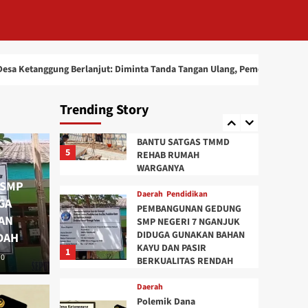
Kerja dan Istirahat
Bersama, Simbol
Kemanunggalan TNI dan
Rakyat di TMMD 129 Bulu
4
Lor
jut: Diminta Tanda Tangan Ulang, Pemdes Janji Kekurangan Diselesaika
Daerah
MASUKI MASA PURNA
Trending Story
BAKTI, KAMITUWO GUPIT
TETAP TURUN TANGAN
BANTU SATGAS TMMD
5
REHAB RUMAH
WARGANYA
 SMP
Daerah
Pendidikan
GA
PEMBANGUNAN GEDUNG
AN
SMP NEGERI 7 NGANJUK
DIDUGA GUNAKAN BAHAN
DAH
 Operasional RT/RW
KAYU DAN PASIR
1
0
BERKUALITAS RENDAH
Daerah
ng Berlanjut: Diminta
Peng
Daerah
Polemik Dana