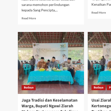
Kenaikan Pan
sarana memohon perlindungan
kepada Sang Pencipta,...
Rea
Read More
mor
Read
Read More
abo
more
Pol
about
Tan
Meriah
Gel
dan
Upa
Penuh
Sert
Makna:
Wak
Pemdes
dan
Hargosari
Ken
Gelar
Pan
Tradisi
Per
Bersih
Desa
dengan
Pagelaran
Budaya
Budaya
P
Wayang
Kulit
“Semar
Jaga Tradisi dan Keselamatan
Usai Ziar
Bangun
Warga, Bupati Ngawi Ziarah
Kertonego
Khayangan”