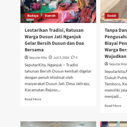
Budaya
Daerah
Sosial
Lestarikan Tradisi, Ratusan
Tanpa Dan
Warga Dusun Jati Nganjuk
Pengusaha
Gelar Bersih Dusun dan Doa
Biayai Pe
Bersama
Warga Ber
Wujudkan 
Seputar Kita
Juli 3, 2026
0
Seputar Kita
SeputarKita, Nganjuk – Tradisi
tahunan Bersih Dusun kembali digelar
Seputarkita
dengan penuh khidmat oleh
Dukuh Puhte
masyarakat Dusun Jati, Desa Jatirejo,
Temboro, Ke
Kecamatan Rejoso,...
memiliki jal
menjadi...
Read
Read More
more
Rea
Read More
about
mor
Lestarikan
abo
Tradisi,
Tan
Ratusan
Dan