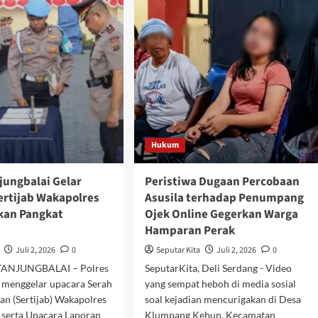
Jadi
erintah,
Momentum
gusaha
Melestarikan
l
Tradisi
boro
dan
ai
Mempererat
gecoran
Persatuan
n,
Warga
ga
gotong
ong
Hukum
udkan
es
ak
jungbalai Gelar
Peristiwa Dugaan Percobaan
ertijab Wakapolres
Asusila terhadap Penumpang
kan Pangkat
Ojek Online Gegerkan Warga
Hamparan Perak
Juli 2, 2026
0
Seputar Kita
Juli 2, 2026
0
,TANJUNGBALAI – Polres
SeputarKita, Deli Serdang - Video
i menggelar upacara Serah
yang sempat heboh di media sosial
an (Sertijab) Wakapolres
soal kejadian mencurigakan di Desa
 serta Upacara Laporan
Klumpang Kebun, Kecamatan