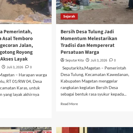
Sejarah
a Pemerintah,
Bersih Desa Tulung Jadi
 Asal Temboro
Momentum Melestarikan
ngecoran Jalan,
Tradisi dan Mempererat
gotong Royong
Persatuan Warga
Akses Layak
Seputar Kita
Juli 3, 2026
0
Juli 3, 2026
0
Seputarkita,Magetan – Pemerintah
Desa Tulung, Kecamatan Kawedanan,
,Magetan – Harapan warga
Kabupaten Magetan menggelar
lu, RT 01/RW 04, Desa
rangkaian kegiatan Bersih Desa
camatan Karas, untuk
sebagai bentuk rasa syukur kepada...
an yang layak akhirnya
Read
Read More
more
d
about
e
Bersih
ut
Desa
pa
Tulung
a