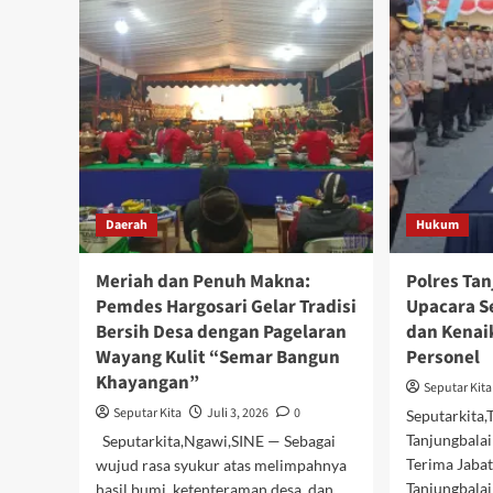
Warga
Pem
Dusun
Pen
Jati
Asa
Nganjuk
Tem
Gelar
Biay
Bersih
Pen
Dusun
Jala
dan
War
Doa
Ber
Bersama
Roy
Daerah
Hukum
Wuj
Aks
Lay
Meriah dan Penuh Makna:
Polres Tan
Pemdes Hargosari Gelar Tradisi
Upacara S
Bersih Desa dengan Pagelaran
dan Kenai
Wayang Kulit “Semar Bangun
Personel
Khayangan”
Seputar Kita
Seputar Kita
Juli 3, 2026
0
Seputarkita
Tanjungbala
Seputarkita,Ngawi,SINE — Sebagai
Terima Jabat
wujud rasa syukur atas melimpahnya
Tanjungbalai
hasil bumi, ketenteraman desa, dan