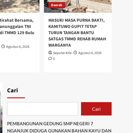
MASUKI MASA PURNA
Daerah
BAKTI, KAMITUWO GUPIT
TETAP TURUN TANGAN
BANTU SATGAS TMMD
stirahat Bersama,
MASUKI MASA PURNA BAKTI,
5
REHAB RUMAH
anunggalan TNI
KAMITUWO GUPIT TETAP
WARGANYA
di TMMD 129 Bulu
TURUN TANGAN BANTU
SATGAS TMMD REHAB RUMAH
Daerah
Pendidikan
WARGANYA
Agustus 6, 2026
PEMBANGUNAN GEDUNG
SMP NEGERI 7 NGANJUK
Seputar Kita
Agustus 6, 2026
DIDUGA GUNAKAN BAHAN
0
KAYU DAN PASIR
1
BERKUALITAS RENDAH
Daerah
Polemik Dana
Cari
Operasional RT/RW Desa
Ketanggung Berlanjut:
Diminta Tanda Tangan
Cari
Ulang, Pemdes Janji
2
Kekurangan Diselesaikan
Akhir Tahun
PEMBANGUNAN GEDUNG SMP NEGERI 7
NGANJUK DIDUGA GUNAKAN BAHAN KAYU DAN
Daerah