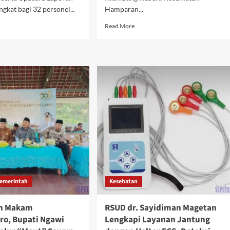
gkat bagi 32 personel...
Hamparan...
d
Read
Read More
e
more
ut
about
res
Peristiwa
jungbalai
Dugaan
ar
Percobaan
cara
Asusila
ijab
terhadap
apolres
Penumpang
Ojek
aikan
Online
gkat
Gegerkan
sonel
Warga
Hamparan
Perak
emerintah
Kesehatan
ah Makam
RSUD dr. Sayidiman Magetan
ro, Bupati Ngawi
Lengkapi Layanan Jantung