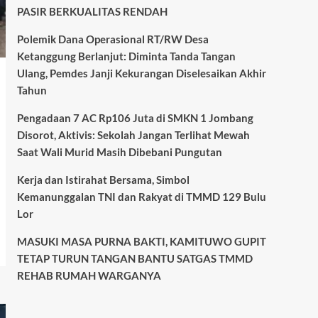
PASIR BERKUALITAS RENDAH
Pengadaan 7 AC Rp106
Juta di SMKN 1 Jombang
Polemik Dana Operasional RT/RW Desa
Disorot, Aktivis: Sekolah
Jangan Terlihat Mewah
Ketanggung Berlanjut: Diminta Tanda Tangan
3
Saat Wali Murid Masih
Ulang, Pemdes Janji Kekurangan Diselesaikan Akhir
Dibebani Pungutan
Tahun
Daerah
Pengadaan 7 AC Rp106 Juta di SMKN 1 Jombang
Kerja dan Istirahat
Disorot, Aktivis: Sekolah Jangan Terlihat Mewah
Bersama, Simbol
Kemanunggalan TNI dan
Saat Wali Murid Masih Dibebani Pungutan
Rakyat di TMMD 129 Bulu
4
Lor
Kerja dan Istirahat Bersama, Simbol
Kemanunggalan TNI dan Rakyat di TMMD 129 Bulu
Daerah
Lor
MASUKI MASA PURNA
BAKTI, KAMITUWO GUPIT
MASUKI MASA PURNA BAKTI, KAMITUWO GUPIT
TETAP TURUN TANGAN
TETAP TURUN TANGAN BANTU SATGAS TMMD
BANTU SATGAS TMMD
5
REHAB RUMAH
REHAB RUMAH WARGANYA
WARGANYA