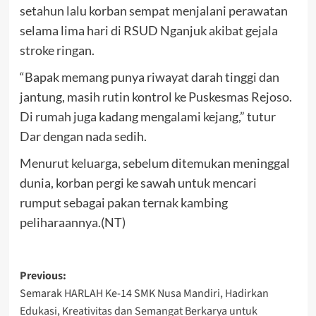
setahun lalu korban sempat menjalani perawatan
selama lima hari di RSUD Nganjuk akibat gejala
stroke ringan.
“Bapak memang punya riwayat darah tinggi dan
jantung, masih rutin kontrol ke Puskesmas Rejoso.
Di rumah juga kadang mengalami kejang,” tutur
Dar dengan nada sedih.
Menurut keluarga, sebelum ditemukan meninggal
dunia, korban pergi ke sawah untuk mencari
rumput sebagai pakan ternak kambing
peliharaannya.(NT)
Post
Previous:
Semarak HARLAH Ke-14 SMK Nusa Mandiri, Hadirkan
navigation
Edukasi, Kreativitas dan Semangat Berkarya untuk