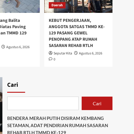
Daerah
Daerah
TELAH CAPAI TAHAP
rang Balita
KEBUT PENGERJAAN,
AKHIR PEMBANGUNAN
iatas Paving
ANGGOTA SATGAS TMMD KE-
JEMBATAN, ANGGOTA
an TMMD 129
129 PASANG GEWEL
SATGAS TMMD KE-129
2
FOKUS BANGUN TALUD
PENOPANG ATAP RUMAH
JALAN
SASARAN REHAB RTLH
Agustus 6, 2026
Seputar Kita
Agustus 6, 2026
Daerah
0
Warga Senang, Paving
Jalan Sudah Sampai
Depan Rumah
3
Cari
Daerah
Ekspresi Girang Balita
bersepeda Diatas Paving
Cari
Pembangunan TMMD 129
4
Bulu Lor
BENDERA MERAH PUTIH DISIRAM KEMBANG
Daerah
SETAMAN, ADAT PENDIRIAN RUMAH SASARAN
KEBUT PENGERJAAN,
REHAB RTLH TMMD KE-129