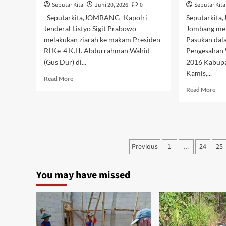
Seputar Kita
Juni 20, 2026
0
Seputar Kita
Seputarkita,JOMBANG- Kapolri
Seputarkita,
Jenderal Listyo Sigit Prabowo
Jombang men
melakukan ziarah ke makam Presiden
Pasukan dal
RI Ke-4 K.H. Abdurrahman Wahid
Pengesahan 
(Gus Dur) di...
2016 Kabup
Kamis,...
Read
Read More
more
Rea
Read More
about
mor
Jelang
abo
Hari
Pol
Bhayangkara,
Jom
Kapolri
Gel
Paginasi
Ziarah
Previous
1
24
Ape
25
…
ke
Pen
pos
Makam
Pen
You may have missed
Gus
War
Dur
Bar
PS
Par
201