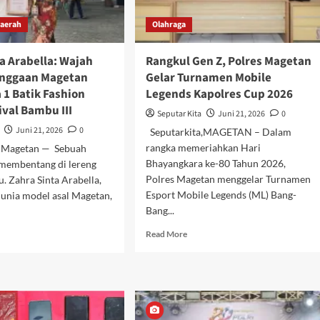
aerah
Olahraga
a Arabella: Wajah
Rangkul Gen Z, Polres Magetan
anggaan Magetan
Gelar Turnamen Mobile
 1 Batik Fashion
Legends Kapolres Cup 2026
val Bambu III
Seputar Kita
Juni 21, 2026
0
Juni 21, 2026
0
Seputarkita,MAGETAN – Dalam
rangka memeriahkan Hari
, Magetan — Sebuah
Bhayangkara ke-80 Tahun 2026,
membentang di lereng
Polres Magetan menggelar Turnamen
 Zahra Sinta Arabella,
Esport Mobile Legends (ML) Bang-
dunia model asal Magetan,
Bang...
Read
d
Read More
more
e
about
ut
Rangkul
ra
Gen
ta
Z,
ella:
Polres
ah