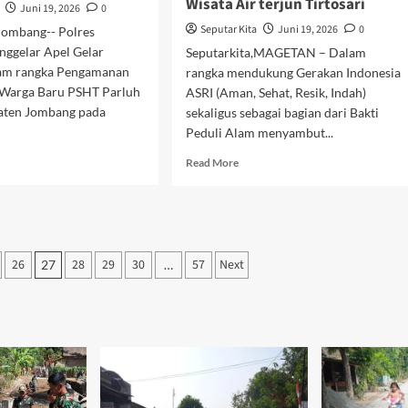
Wisata Air terjun Tirtosari
Juni 19, 2026
0
Seputar Kita
Juni 19, 2026
0
Jombang-- Polres
ggelar Apel Gelar
Seputarkita,MAGETAN – Dalam
am rangka Pengamanan
rangka mendukung Gerakan Indonesia
Warga Baru PSHT Parluh
ASRI (Aman, Sehat, Resik, Indah)
aten Jombang pada
sekaligus sebagai bagian dari Bakti
Peduli Alam menyambut...
d
Read
Read More
e
more
ut
about
res
Jaga
bang
Pesona
ar
Alam
l
26
28
29
30
57
Next
27
…
Lawu,
gamanan
Kapolres
gesahan
Magetan
ga
Pimpin
u
Aksi
HT
Bersih
luh
bersih
6
sampah
di