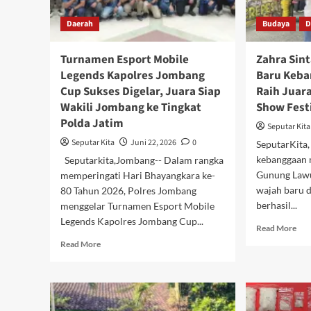
Daerah
Budaya
D
Turnamen Esport Mobile
Zahra Sint
Legends Kapolres Jombang
Baru Keb
Cup Sukses Digelar, Juara Siap
Raih Juara
Wakili Jombang ke Tingkat
Show Festi
Polda Jatim
Seputar Kita
Seputar Kita
Juni 22, 2026
0
SeputarKita
kebanggaan 
Seputarkita,Jombang-- Dalam rangka
Gunung Lawu.
memperingati Hari Bhayangkara ke-
wajah baru 
80 Tahun 2026, Polres Jombang
berhasil...
menggelar Turnamen Esport Mobile
Legends Kapolres Jombang Cup...
Rea
Read More
mor
Read
Read More
abo
more
Zah
about
Sin
Turnamen
Arab
Esport
Waj
Mobile