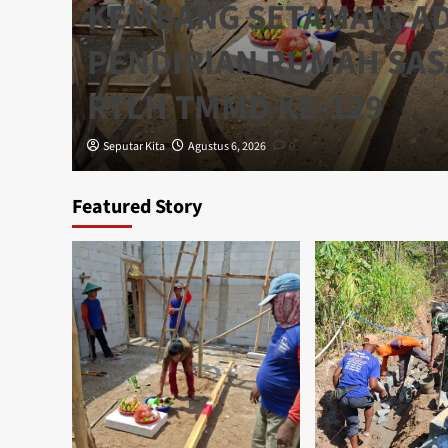
KEMBANG SETAMAN, A
PENDIRIAN RUMAH SA
RTLH TMMD KE-129
Seputar Kita
Agustus 6, 2026
0
Featured Story