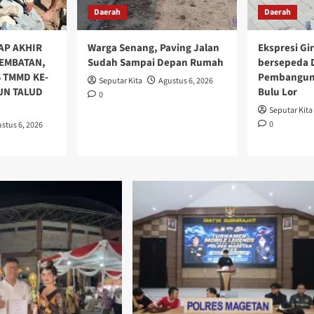
Daerah
Daerah
AP AKHIR
Warga Senang, Paving Jalan
Ekspresi Gi
EMBATAN,
Sudah Sampai Depan Rumah
bersepeda D
 TMMD KE-
Pembangun
Seputar Kita
Agustus 6, 2026
UN TALUD
Bulu Lor
0
Seputar Kita
0
stus 6, 2026