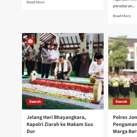
Read
Read More
peredaran...
more
about
Rea
Read More
SDN
mor
Ketanggung
abo
1
Lidi
Lepas
Lint
Siswa
Dae
Kelas
Pol
VI,
Nga
Penuh
Pan
Haru
Bar
dan
Buk
Apresiasi
Nar
Prestasi
dari
Pen
Kas
Daerah
Daerah
Sab
Jelang Hari Bhayangkara,
Polres Jo
Kapolri Ziarah ke Makam Gus
Pengaman
Dur
Warga Bar