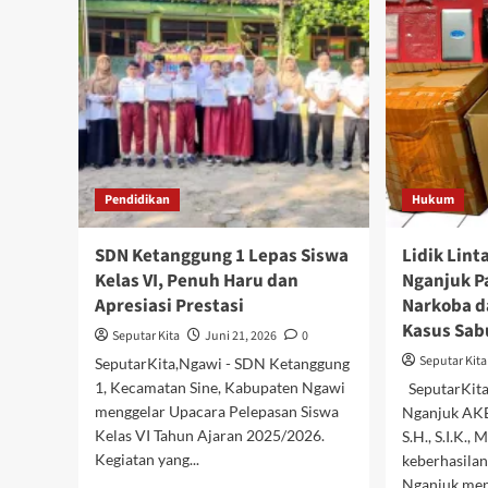
Bar
Legends
Keb
Kapolres
Mag
Jombang
Rai
Cup
Jua
Sukses
1
Digelar,
Bat
Juara
Fas
Siap
Sh
Wakili
Fest
Pendidikan
Hukum
Jombang
Ba
ke
III
Tingkat
SDN Ketanggung 1 Lepas Siswa
Lidik Lint
Polda
Kelas VI, Penuh Haru dan
Nganjuk P
Jatim
Apresiasi Prestasi
Narkoba 
Kasus Sab
Seputar Kita
Juni 21, 2026
0
Seputar Kita
SeputarKita,Ngawi - SDN Ketanggung
1, Kecamatan Sine, Kabupaten Ngawi
SeputarKita
menggelar Upacara Pelepasan Siswa
Nganjuk AKB
Kelas VI Tahun Ajaran 2025/2026.
S.H., S.I.K.
Kegiatan yang...
keberhasilan
Nganjuk men