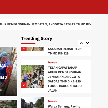
ANGGOTA SATGAS TMMD
KE-129 PASANG GEWEL
PENOPANG ATAP RUMAH
5
SASARAN REHAB RTLH
 JEMBATAN, ANGGOTA SATGAS TMMD KE-129 FOKUS BANGUN TALUD JAL
Daerah
BENDERA MERAH PUTIH
DISIRAM KEMBANG
Trending Story
SETAMAN, ADAT
PENDIRIAN RUMAH
1
SASARAN REHAB RTLH
TMMD KE-129
Daerah
MAN,
TELAH CAPAI TAHAP
AKHIR PEMBANGUNAN
MMD
JEMBATAN, ANGGOTA
SATGAS TMMD KE-129
2
FOKUS BANGUN TALUD
0
JALAN
TAHAP AKHIR
Daerah
Warga Senang, Paving