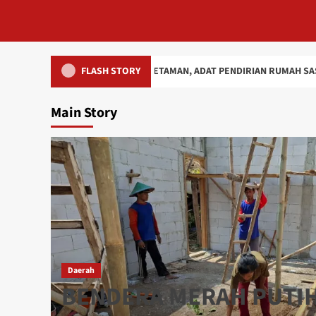
AM KEMBANG SETAMAN, ADAT PENDIRIAN RUMAH SASARAN REHAB RTLH
FLASH STORY
Main Story
Daerah
BENDERA MERAH PUTIH