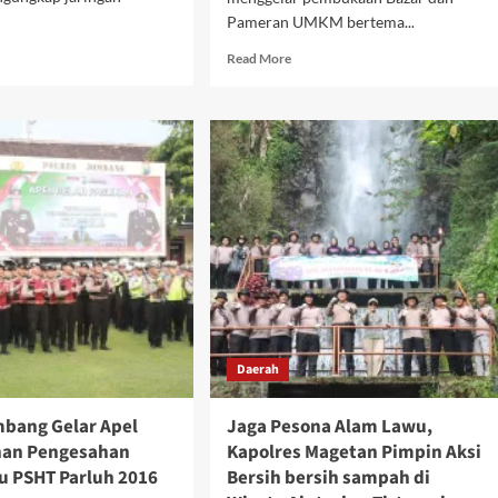
Pameran UMKM bertema...
d
Read
Read More
e
more
ut
about
k
Polres
as
Nganjuk
rah,
Gelar
res
Bazar
njuk
dan
en
Pameran
ang
UMKM
ti
Hari
koba
Bhayangkara
ke-
gembangan
80,
us
Dorong
Daerah
u
Pertumbuhan
Ekonomi
Masyarakat
mbang Gelar Apel
Jaga Pesona Alam Lawu,
an Pengesahan
Kapolres Magetan Pimpin Aksi
u PSHT Parluh 2016
Bersih bersih sampah di