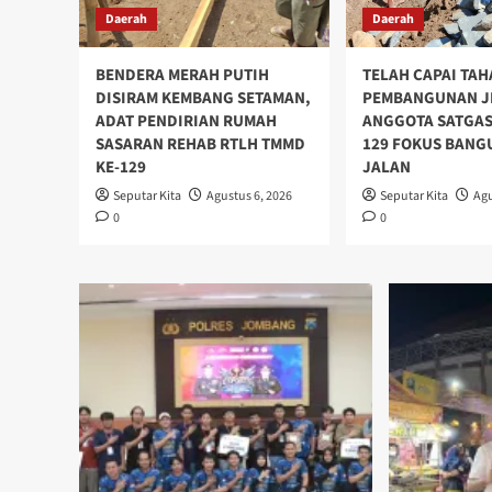
Daerah
Daerah
BENDERA MERAH PUTIH
TELAH CAPAI TAH
DISIRAM KEMBANG SETAMAN,
PEMBANGUNAN J
ADAT PENDIRIAN RUMAH
ANGGOTA SATGAS
SASARAN REHAB RTLH TMMD
129 FOKUS BANG
KE-129
JALAN
Seputar Kita
Agustus 6, 2026
Seputar Kita
Agu
0
0