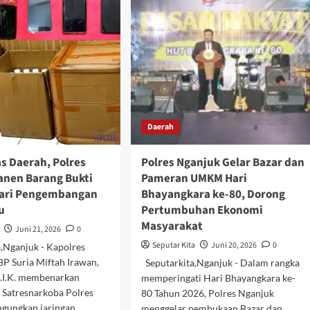
Magetan
u
Gelar
anggaan
Turnamen
etan
Mobile
h
Legends
ra
Kapolres
Cup
ik
2026
hion
ow
ival
Daerah
mbu
as Daerah, Polres
Polres Nganjuk Gelar Bazar dan
anen Barang Bukti
Pameran UMKM Hari
dari Pengembangan
Bhayangkara ke-80, Dorong
u
Pertumbuhan Ekonomi
Masyarakat
Juni 21, 2026
0
Seputar Kita
Juni 20, 2026
0
,Nganjuk - Kapolres
P Suria Miftah Irawan,
Seputarkita,Nganjuk - Dalam rangka
, M.I.K. membenarkan
memperingati Hari Bhayangkara ke-
 Satresnarkoba Polres
80 Tahun 2026, Polres Nganjuk
gungkap jaringan
menggelar pembukaan Bazar dan