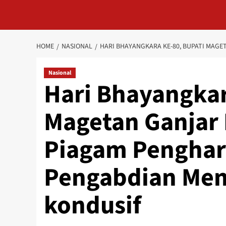
HOME
NASIONAL
HARI BHAYANGKARA KE-80, BUPATI MAG
Nasional
Hari Bhayangkar
Magetan Ganjar 
Piagam Penghar
Pengabdian Men
kondusif