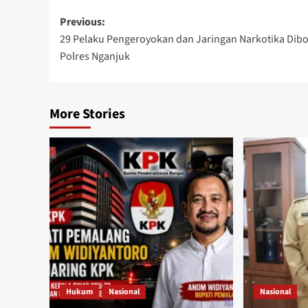
Post
Previous:
29 Pelaku Pengeroyokan dan Jaringan Narkotika Dib
navigation
Polres Nganjuk
More Stories
Hukum
Nasional
Nasional