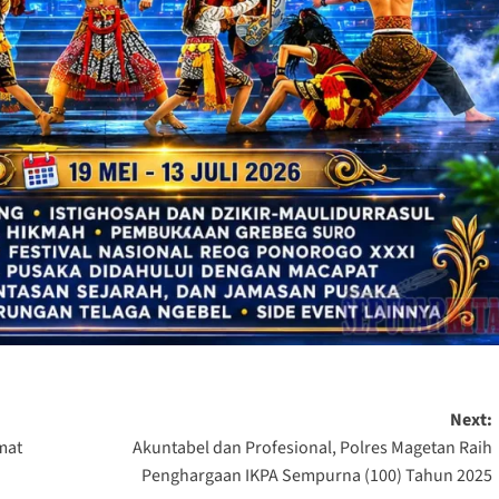
Next:
mat
Akuntabel dan Profesional, Polres Magetan Raih
Penghargaan IKPA Sempurna (100) Tahun 2025