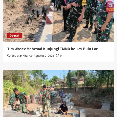
Daerah
Tim Wasev Mabesad Kunjungi TMMD ke 129 Bulu Lor
Seputar Kita
Agustus 7, 2026
0