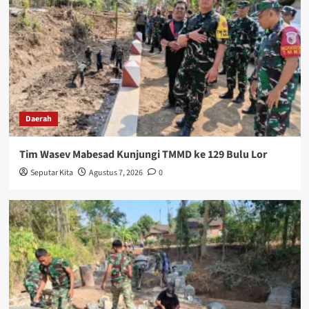
Daerah
Tim Wasev Mabesad Kunjungi TMMD ke 129 Bulu Lor
Seputar Kita
Agustus 7, 2026
0