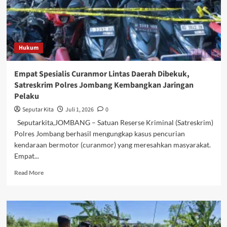
Hukum
Empat Spesialis Curanmor Lintas Daerah Dibekuk,
Satreskrim Polres Jombang Kembangkan Jaringan
Pelaku
Seputar Kita
Juli 1, 2026
0
Seputarkita,JOMBANG – Satuan Reserse Kriminal (Satreskrim)
Polres Jombang berhasil mengungkap kasus pencurian
kendaraan bermotor (curanmor) yang meresahkan masyarakat.
Empat...
Read
Read More
more
about
Empat
Spesialis
Curanmor