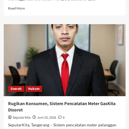
Read
Read More
more
about
Dalam
Waktu
5
Jam
14
Pelaku
Pengeroyokan
di
Loceret
Ditangkap
Polisi
Daerah
Hukum
Rugikan Konsumen, Sistem Pencatatan Meter GasKita
Disorot
Seputar Kita
Juni 25, 2026
0
SeputarKita, Tangerang – Sistem pencatatan meter pelanggan