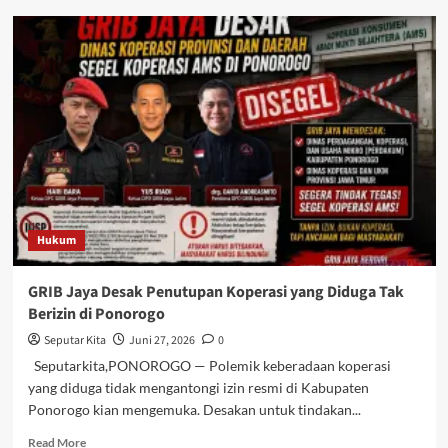
Sat
Tipikor
Polrestabes
Surabaya
Tegaskan
Penanganan
Kasus
Penarikan
Kabel
Dilakukan
Secara
Profesional
Hukum
GRIB Jaya Desak Penutupan Koperasi yang Diduga Tak
Berizin di Ponorogo
Seputar Kita
Juni 27, 2026
0
Seputarkita,PONOROGO — Polemik keberadaan koperasi
yang diduga tidak mengantongi izin resmi di Kabupaten
Ponorogo kian mengemuka. Desakan untuk tindakan...
Read
Read More