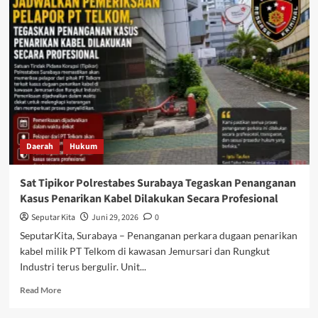
DIGEGERKAN,
PRIA
BERINISIAL
AK
MENINGGAL
DI
PINGGIR
JALAN
PERSAWAHAN
Daerah
Hukum
Sat Tipikor Polrestabes Surabaya Tegaskan Penanganan
Kasus Penarikan Kabel Dilakukan Secara Profesional
Seputar Kita
Juni 29, 2026
0
SeputarKita, Surabaya – Penanganan perkara dugaan penarikan
kabel milik PT Telkom di kawasan Jemursari dan Rungkut
Industri terus bergulir. Unit...
Read
Read More
more
about