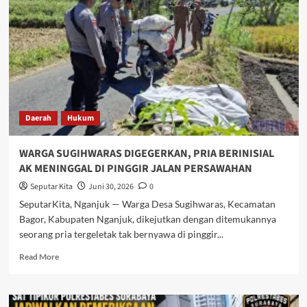
Lintas
Daerah
Dibekuk,
Satreskrim
Polres
Jombang
Kembangkan
Jaringan
Pelaku
Daerah
Hukum
WARGA SUGIHWARAS DIGEGERKAN, PRIA BERINISIAL
AK MENINGGAL DI PINGGIR JALAN PERSAWAHAN
Seputar Kita
Juni 30, 2026
0
SeputarKita, Nganjuk — Warga Desa Sugihwaras, Kecamatan
Bagor, Kabupaten Nganjuk, dikejutkan dengan ditemukannya
seorang pria tergeletak tak bernyawa di pinggir...
Read
Read More
more
about
WARGA
SUGIHWARAS