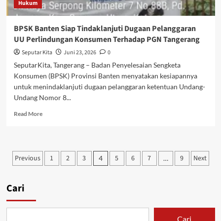
Hukum
Narkoba
dan
Obat
BPSK Banten Siap Tindaklanjuti Dugaan Pelanggaran
Keras
UU Perlindungan Konsumen Terhadap PGN Tangerang
Berbahaya
Seputar Kita
Juni 23, 2026
0
SeputarKita, Tangerang – Badan Penyelesaian Sengketa
Konsumen (BPSK) Provinsi Banten menyatakan kesiapannya
untuk menindaklanjuti dugaan pelanggaran ketentuan Undang-
Undang Nomor 8...
Read
Read More
more
about
BPSK
Banten
Paginasi
Previous
1
2
3
5
6
7
9
Next
4
…
Siap
pos
Tindaklanjuti
Dugaan
Cari
Pelanggaran
UU
Perlindungan
Konsumen
Cari