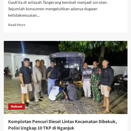
GasKita di wilayah Tangerang kembali menjadi sorotan.
Sejumlah konsumen mengeluhkan adanya dugaan
ketidaksesuaian...
Read
Read More
more
about
Rugikan
Konsumen,
Sistem
Pencatatan
Meter
GasKita
Disorot
Hukum
Komplotan Pencuri Diesel Lintas Kecamatan Dibekuk,
Polisi Ungkap 10 TKP di Nganjuk