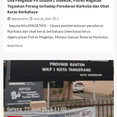
Dua Pengedar Pil Double L Dibekuk, Polres Magetan
Tegaskan Perang terhadap Peredaran Narkoba dan Obat
Keras Berbahaya
Seputar Kita
Juni 24, 2026
0
Seputarkita,MAGETAN – Upaya pemberantasan peredaran
Narkoba dan obat keras berbahaya (okerbaya) terus
digencarkan Polres Magetan. Melalui Satuan Reserse Narkoba...
Read
Read More
more
about
Dua
Pengedar
Pil
Double
L
Dibekuk,
Polres
Magetan
Tegaskan
Perang
terhadap
Peredaran