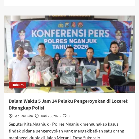
more
about
GRIB
Jaya
Desak
Penutupan
Koperasi
yang
Diduga
Tak
Berizin
di
Ponorogo
Hukum
Dalam Waktu 5 Jam 14 Pelaku Pengeroyokan di Loceret
Ditangkap Polisi
Seputar Kita
Juni 25, 2026
0
SeputarKita,Nganjuk - Polres Nganjuk mengungkap kasus
tindak pidana pengeroyokan yang mengakibatkan satu orang
meninggal dunia di Jalan Merapi, Desa Sukorejo,...