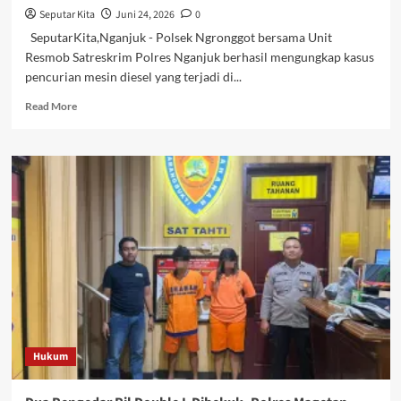
Seputar Kita
Juni 24, 2026
0
SeputarKita,Nganjuk - Polsek Ngronggot bersama Unit
Resmob Satreskrim Polres Nganjuk berhasil mengungkap kasus
pencurian mesin diesel yang terjadi di...
Read
Read More
more
about
Komplotan
Pencuri
Diesel
Lintas
Kecamatan
Dibekuk,
Polisi
Ungkap
10
TKP
di
Nganjuk
Hukum