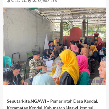
Seputar Kita
Mei 18, 2026
0
Seputarkita,NGAWI –
Pemerintah Desa Kendal,
Kecamatan Kendal, Kabupaten Ngawi, kembali