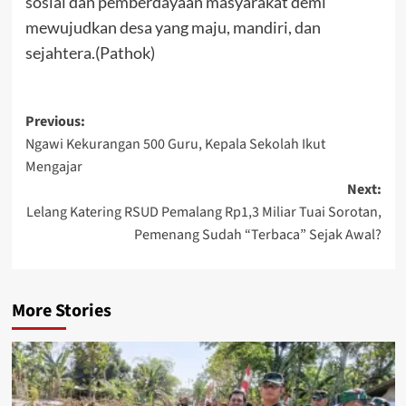
sosial dan pemberdayaan masyarakat demi
mewujudkan desa yang maju, mandiri, dan
sejahtera.(Pathok)
Post
Previous:
Ngawi Kekurangan 500 Guru, Kepala Sekolah Ikut
navigation
Mengajar
Next:
Lelang Katering RSUD Pemalang Rp1,3 Miliar Tuai Sorotan,
Pemenang Sudah “Terbaca” Sejak Awal?
More Stories