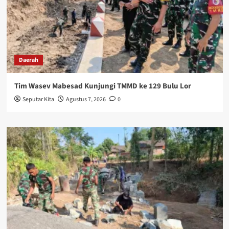
Daerah
Tim Wasev Mabesad Kunjungi TMMD ke 129 Bulu Lor
Seputar Kita
Agustus 7, 2026
0