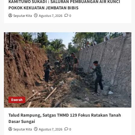
KAMITUWO SUKADI : SALURAN PEMBUANGAN AIR KUNCI
POKOK KEKUATAN JEMBATAN BIBIS
Seputar Kita
Agustus 7, 2026
0
Daerah
Talud Rampung, Satgas TMMD 129 Fokus Ratakan Tanah
Dasar Sungai
Seputar Kita
Agustus 7, 2026
0