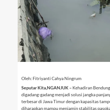
Oleh: Fitriyanti Cahya Ningrum
Seputar Kita,NGANJUK –
Kehadiran Bendunga
digadang-gadang menjadi solusi jangka panjan
terbesar di Jawa Timur dengan kapasitas tampu
diharapkan mampu menjamin stabilitas pasokan 