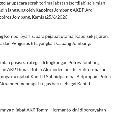
lar upacara serah terima jabatan (sertijab) sejumlah
impin langsung oleh Kapolres Jombang AKBP Ardi
apolres Jombang, Kamis (25/6/2026).
 Kompol Syarlis, para pejabat utama, Kapolsek jajaran,
tua dan Pengurus Bhayangkari Cabang Jombang.
mlah posisi strategis di lingkungan Polres Jombang.
ban AKP Dimas Robin Alexander kini diserahterimakan
umnya menjabat Kanit II Subbidpaminal Bidpropam Polda
lexander mendapat tugas baru sebagai Kanit II
elumnya dijabat AKP Tommi Hermanto kini dipercayakan