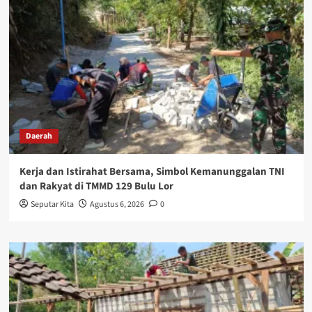
Daerah
Kerja dan Istirahat Bersama, Simbol Kemanunggalan TNI
dan Rakyat di TMMD 129 Bulu Lor
Seputar Kita
Agustus 6, 2026
0