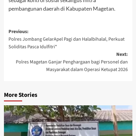
sebagai kontrol sosial sekaligus mitra
pembangunan daerah di Kabupaten Magetan.
Post
Previous:
Polres Jombang GelarApel Pagi dan Halalbihalal, Perkuat
navigation
Soliditas Pasca Idulfitri*
Next:
Polres Magetan Ganjar Penghargaan bagi Personel dan
Masyarakat dalam Operasi Ketupat 2026
More Stories