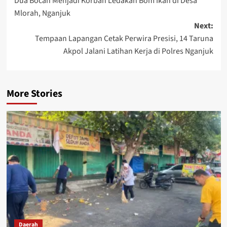
Dua Bocah Menjadi Korban Ledakan Bom Ikan di Desa
navigation
Mlorah, Nganjuk
Next:
Tempaan Lapangan Cetak Perwira Presisi, 14 Taruna
Akpol Jalani Latihan Kerja di Polres Nganjuk
More Stories
Daerah