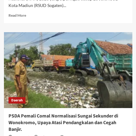
Kota Madiun (RSUD Sogaten)...
Read
Read More
more
about
Hari
Anak
Nasional
2026,
RSUD
Kota
Madiun
Ajak
Wujudkan
Anak
Sehat,
Bahagia,
Daerah
dan
Terlindungi
PSDA Pemali Comal Normalisasi Sungai Sekunder di
Wonokromo, Upaya Atasi Pendangkalan dan Cegah
Banjir.