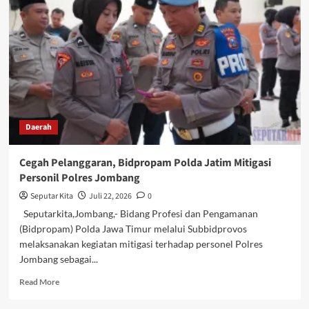
Kembali
Disorot,
Sejumlah
Aspek
Operasional
dan
Kelayakan
Fasilitas
Dipertanyakan.
Daerah
Cegah Pelanggaran, Bidpropam Polda Jatim Mitigasi
Personil Polres Jombang
Seputar Kita
Juli 22, 2026
0
Seputarkita,Jombang,- Bidang Profesi dan Pengamanan
(Bidpropam) Polda Jawa Timur melalui Subbidprovos
melaksanakan kegiatan mitigasi terhadap personel Polres
Jombang sebagai...
Read
Read More
more
about