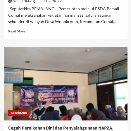
Seputar Kita
Juli 21, 2026
0
Seputarkita,PEMALANG, - Pemerintah melalui PSDA Pemali
Comal melaksanakan kegiatan normalisasi saluran sungai
sekunder di wilayah Desa Wonokromo, Kecamatan Comal,...
Read
Read More
more
about
PSDA
Pemali
Comal
Normalisasi
Sungai
Sekunder
di
Wonokromo,
Upaya
Atasi
Pendangkalan
dan
Kesehatan
Cegah
Banjir.
Cegah Pernikahan Dini dan Penyalahgunaan NAPZA,