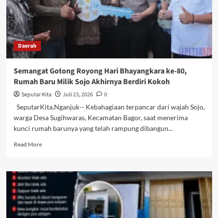
Daerah
Semangat Gotong Royong Hari Bhayangkara ke-80,
Rumah Baru Milik Sojo Akhirnya Berdiri Kokoh
Seputar Kita
Juli 23, 2026
0
SeputarKita,Nganjuk-- Kebahagiaan terpancar dari wajah Sojo,
warga Desa Sugihwaras, Kecamatan Bagor, saat menerima
kunci rumah barunya yang telah rampung dibangun...
Read
Read More
more
about
Semangat
Gotong
Royong
Hari
Bhayangkara
ke-