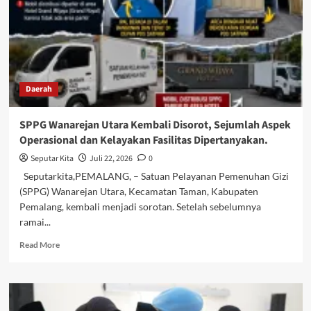
80,
Rumah
Baru
Milik
Sojo
Akhirnya
Daerah
Berdiri
Kokoh
SPPG Wanarejan Utara Kembali Disorot, Sejumlah Aspek
Operasional dan Kelayakan Fasilitas Dipertanyakan.
Seputar Kita
Juli 22, 2026
0
Seputarkita,PEMALANG, – Satuan Pelayanan Pemenuhan Gizi
(SPPG) Wanarejan Utara, Kecamatan Taman, Kabupaten
Pemalang, kembali menjadi sorotan. Setelah sebelumnya
ramai...
Read
Read More
more
about
SPPG
Wanarejan
Utara