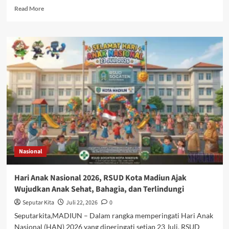
Read
Read More
more
about
Polres
Magetan
bersama
TNI
dan
Pemerintah
daerah
siapkan
strategi
antisipasi
Kekeringan
dan
Nasional
Karhutla
Hari Anak Nasional 2026, RSUD Kota Madiun Ajak
Wujudkan Anak Sehat, Bahagia, dan Terlindungi
Seputar Kita
Juli 22, 2026
0
Seputarkita,MADIUN – Dalam rangka memperingati Hari Anak
Nasional (HAN) 2026 yang diperingati setiap 23 Juli, RSUD