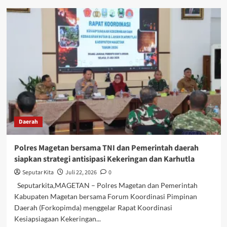
Cegah
Pelanggaran,
Bidpropam
Polda
Jatim
Mitigasi
Personil
Polres
Jombang
Daerah
Polres Magetan bersama TNI dan Pemerintah daerah
siapkan strategi antisipasi Kekeringan dan Karhutla
Seputar Kita
Juli 22, 2026
0
Seputarkita,MAGETAN – Polres Magetan dan Pemerintah
Kabupaten Magetan bersama Forum Koordinasi Pimpinan
Daerah (Forkopimda) menggelar Rapat Koordinasi
Kesiapsiagaan Kekeringan...