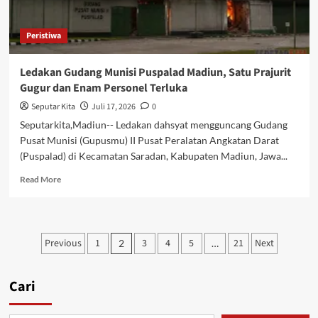
Peristiwa
Ledakan Gudang Munisi Puspalad Madiun, Satu Prajurit
Gugur dan Enam Personel Terluka
Seputar Kita
Juli 17, 2026
0
Seputarkita,Madiun-- Ledakan dahsyat mengguncang Gudang
Pusat Munisi (Gupusmu) II Pusat Peralatan Angkatan Darat
(Puspalad) di Kecamatan Saradan, Kabupaten Madiun, Jawa...
Read
Read More
more
about
Ledakan
Gudang
Paginasi
Previous
1
3
4
5
21
Next
2
…
Munisi
pos
Puspalad
Madiun,
Cari
Satu
Prajurit
Gugur