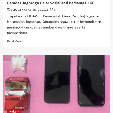
Pemdes Jogorogo Gelar Sosialisasi Bersama PLKB
Seputar Kita
Juli 21, 2026
0
Seputarkita,NGAWI – Pemerintah Desa (Pemdes) Jogorogo,
Kecamatan Jogorogo, Kabupaten Ngawi, terus berkomitmen
meningkatkan kualitas sumber daya manusia serta
memperkuat...
Read
Read More
more
about
Cegah
Pernikahan
Dini
dan
Penyalahgunaan
NAPZA,
Pemdes
Jogorogo
Gelar
Sosialisasi
Bersama
PLKB
Hukum