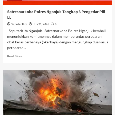
Satresnarkoba Polres Nganjuk Tangkap 3 Pengedar Piil
LL
Seputar Kita
Juli 21, 2026
0
SeputarKita,Nganjuk,- Satresnarkoba Polres Nganjuk kembali
menunjukkan komitmennya dalam memberantas peredaran
obat keras berbahaya (okerbaya) dengan mengungkap dua kasus
peredaran...
Read
Read More
more
about
Satresnarkoba
Polres
Nganjuk
Tangkap
3
Pengedar
Piil
LL