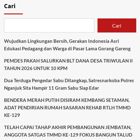
dan
Cari
Penuh
Sportivitas,
Turnamen
Cari
Billiard
Kapolres
Cup
Wujudkan Lingkungan Bersih, Gerakan Indonesia Asri
Warnai
Edukasi Pedagang dan Warga di Pasar Lama Gorang Gareng
Hari
Bhayangkara
PEMDES PAKAH SALURKAN BLT DANA DESA TRIWULAN II
ke-
TAHUN 2026 UNTUK 10 KPM
80
Dua Terduga Pengedar Sabu Ditangkap, Satresnarkoba Polres
Nganjuk Sita Hampir 11 Gram Sabu Siap Edar
BENDERA MERAH PUTIH DISIRAM KEMBANG SETAMAN,
ADAT PENDIRIAN RUMAH SASARAN REHAB RTLH TMMD
KE-129
TELAH CAPAI TAHAP AKHIR PEMBANGUNAN JEMBATAN,
ANGGOTA SATGAS TMMD KE-129 FOKUS BANGUN TALUD