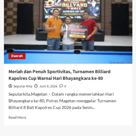
Kapolri
Ziarah
ke
Makam
Gus
Dur
Daerah
Meriah dan Penuh Sportivitas, Turnamen Billiard
Kapolres Cup Warnai Hari Bhayangkara ke-80
Seputar Kita
Juni 9, 2026
0
Seputarkita,Magetan – Dalam rangka memeriahkan Hari
Bhayangkara ke-80, Polres Magetan menggelar Turnamen
Billiard 8 Ball Kapolres Cup 2026 pada Senin...
Read
Read More
more
about
Meriah