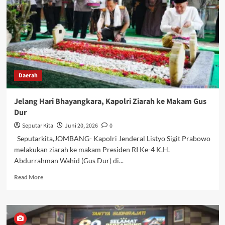
dan
Pameran
UMKM
Hari
Bhayangkara
ke-
80,
Dorong
Daerah
Pertumbuhan
Ekonomi
Masyarakat
Jelang Hari Bhayangkara, Kapolri Ziarah ke Makam Gus
Dur
Seputar Kita
Juni 20, 2026
0
Seputarkita,JOMBANG- Kapolri Jenderal Listyo Sigit Prabowo
melakukan ziarah ke makam Presiden RI Ke-4 K.H.
Abdurrahman Wahid (Gus Dur) di...
Read
Read More
more
about
Jelang
Hari
Bhayangkara,