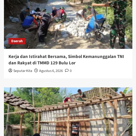
Daerah
Kerja dan Istirahat Bersama, Simbol Kemanunggalan TNI
dan Rakyat di TMMD 129 Bulu Lor
Seputar Kita
Agustus 6, 2026
0