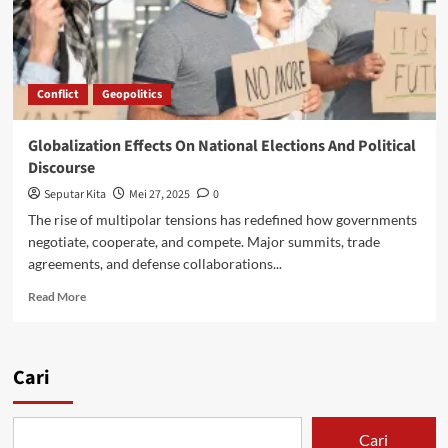
Conflict
Geopolitics
Globalization Effects On National Elections And Political
Discourse
Seputar Kita
Mei 27, 2025
0
The rise of multipolar tensions has redefined how governments
negotiate, cooperate, and compete. Major summits, trade
agreements, and defense collaborations...
Read
Read More
more
about
Globalization
Effects
Cari
On
National
Elections
Cari
And